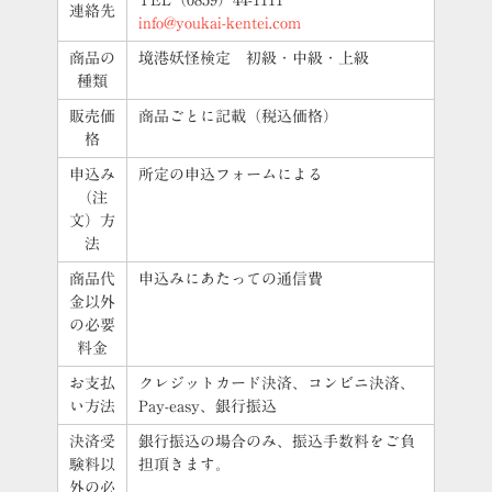
連絡先
info@youkai-kentei.com
商品の
境港妖怪検定 初級・中級・上級
種類
販売価
商品ごとに記載（税込価格）
格
申込み
所定の申込フォームによる
（注
文）方
法
商品代
申込みにあたっての通信費
金以外
の必要
料金
お支払
クレジットカード決済、コンビニ決済、
い方法
Pay-easy、銀行振込
決済受
銀行振込の場合のみ、振込手数料をご負
験料以
担頂きます。
外の必