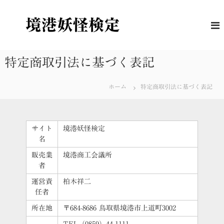
コ
ン
境
妖
怪
テ
港
に
ン
妖
つ
ツ
怪
い
へ
特定商取引法に基づく表記
て
検
ス
の
定
キ
理
ホーム
特定商取引法に基づく表記
解
ッ
度
プ
を
は
か
サイト
境港妖怪検定
る
名
公
式
販売業
境港商工会議所
検
者
定
運営責
柏木祥二
任者
所在地
〒684-8686 鳥取県境港市上道町3002
TEL（0859）44-1111