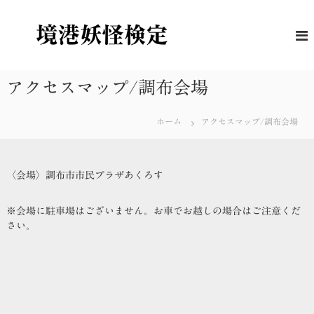
コ
ン
境
妖
怪
テ
港
に
ン
妖
つ
ツ
怪
い
へ
アクセスマップ/調布会場
て
検
ス
の
定
キ
理
ホーム
アクセスマップ/調布会場
解
ッ
度
プ
を
は
か
〈会場〉調布市市民プラザあくろす
る
公
式
※会場に駐車場はございません。お車でお越しの場合はご注意くだ
検
さい。
定