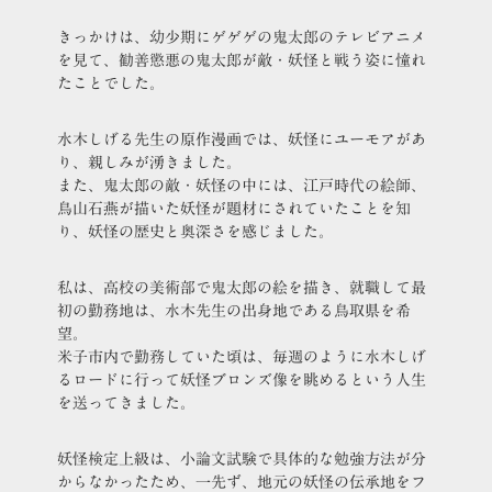
きっかけは、幼少期にゲゲゲの鬼太郎のテレビアニメ
を見て、勧善懲悪の鬼太郎が敵・妖怪と戦う姿に憧れ
たことでした。
水木しげる先生の原作漫画では、妖怪にユーモアがあ
り、親しみが湧きました。
また、鬼太郎の敵・妖怪の中には、江戸時代の絵師、
鳥山石燕が描いた妖怪が題材にされていたことを知
り、妖怪の歴史と奥深さを感じました。
私は、高校の美術部で鬼太郎の絵を描き、就職して最
初の勤務地は、水木先生の出身地である鳥取県を希
望。
米子市内で勤務していた頃は、毎週のように水木しげ
るロードに行って妖怪ブロンズ像を眺めるという人生
を送ってきました。
妖怪検定上級は、小論文試験で具体的な勉強方法が分
からなかったため、一先ず、地元の妖怪の伝承地をフ