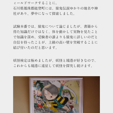
ィールドワークすることに。
石川県鳳珠郡能登町には、猿鬼伝説ゆかりの地名や神
社があり、夢中になって探索しました。
試験本番では、猿鬼について論じましたが、書籍から
得た知識だけではなく、体を動かして実物を見たこと
で知識を深め、受験者の誰よりも猿鬼に詳しいのだと
自信を持ったことが、上級の高い壁を突破することに
結び付いたのだと思います。
妖怪検定は極めましたが、妖怪と境港が好きなので、
これからも境港に遠征して妖怪を探究し続けます。