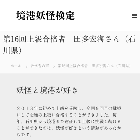
コ
ン
境
妖
怪
テ
港
に
ン
妖
つ
ツ
怪
い
へ
第16回上級合格者 田多宏海さん（石
て
検
ス
の
定
川県）
キ
理
解
ッ
度
プ
を
ホーム
合格者の声
第16回上級合格者 田多宏海さん（石川県）
は
か
る
公
妖怪と境港が好き
式
検
定
２０１３年に初めて上級を受験し、今回９回目の挑戦
にして念願の上級に合格することができました。毎
年、石川県から境港まで遠征して上級に挑戦し続ける
ことができたのは、妖怪が好きという情熱があったか
らです。