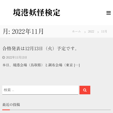
コ
ン
境
妖
怪
テ
港
に
ン
妖
つ
ツ
怪
い
へ
月:
2022年11月
て
ホーム
2022
11月
検
ス
の
定
キ
理
解
ッ
合格発表は12月13日（火）予定です。
度
プ
を
2022年11月13日
は
か
本日、境港会場（鳥取県）と調布会場（東京 […]
る
公
式
検
定
検
検
索
索
対
象
最近の投稿
: