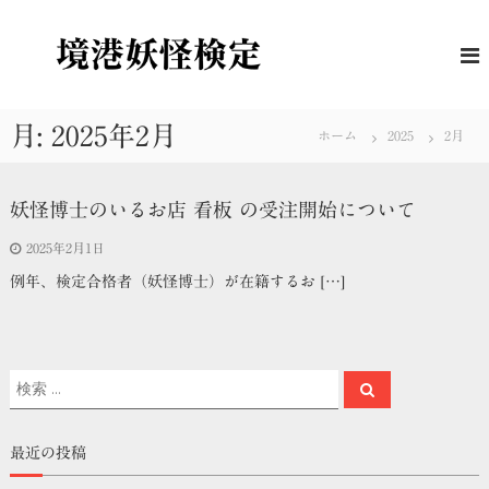
コ
ン
境
妖
怪
テ
港
に
ン
妖
つ
ツ
怪
い
へ
月:
2025年2月
て
ホーム
2025
2月
検
ス
の
定
キ
理
解
ッ
妖怪博士のいるお店 看板 の受注開始について
度
プ
を
2025年2月1日
は
か
例年、検定合格者（妖怪博士）が在籍するお […]
る
公
式
検
定
検
検
索
索
対
象
最近の投稿
: