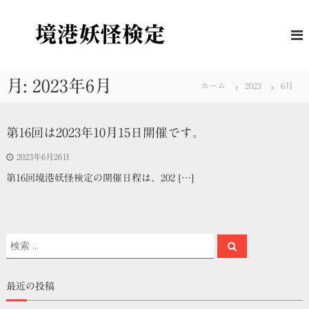
コ
ン
境
妖
怪
テ
港
に
ン
妖
つ
ツ
怪
い
へ
月:
2023年6月
て
ホーム
2023
6月
検
ス
の
定
キ
理
解
ッ
第16回は2023年10月15日開催です。
度
プ
を
2023年6月26日
は
か
第16回境港妖怪検定の開催日程は、202 […]
る
公
式
検
定
検
検
索
索
対
象
最近の投稿
: