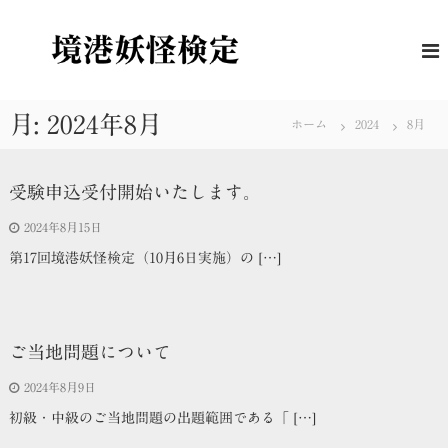
コ
ン
境
妖
怪
テ
港
に
ン
妖
つ
ツ
怪
い
へ
月:
2024年8月
て
ホーム
2024
8月
検
ス
の
定
キ
理
解
ッ
受験申込受付開始いたします。
度
プ
を
2024年8月15日
は
か
第17回境港妖怪検定（10月6日実施）の […]
る
公
式
検
定
ご当地問題について
2024年8月9日
初級・中級のご当地問題の出題範囲である「 […]