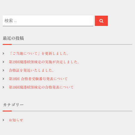
検
検
索
索
対
象
最近の投稿
:
「ご当地について」を更新しました。
第19回境港妖怪検定の実施が決定しました。
合格証を発送いたしました。
第18回 合格者受験番号発表について
第18回境港妖怪検定の合格発表について
カテゴリー
お知らせ