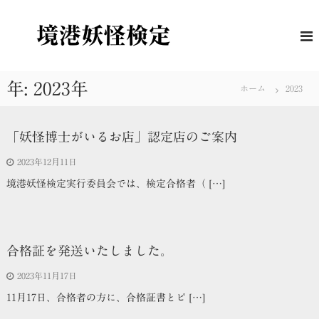
コ
ン
境
妖
怪
テ
港
に
ン
妖
つ
ツ
怪
い
へ
年:
2023年
て
ホーム
2023
検
ス
の
定
キ
理
解
ッ
「妖怪博士がいるお店」認定店のご案内
度
プ
を
2023年12月11日
は
か
境港妖怪検定実行委員会では、検定合格者（ […]
る
公
式
検
定
合格証を発送いたしました。
2023年11月17日
11月17日、合格者の方に、合格証書とピ […]