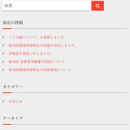
検
検
索
ナ
索
対
象
ビ
最近の投稿
:
ゲ
「ご当地について」を更新しました。
第19回境港妖怪検定の実施が決定しました。
ー
合格証を発送いたしました。
シ
第18回 合格者受験番号発表について
第18回境港妖怪検定の合格発表について
ョ
カテゴリー
ン
お知らせ
アーカイブ