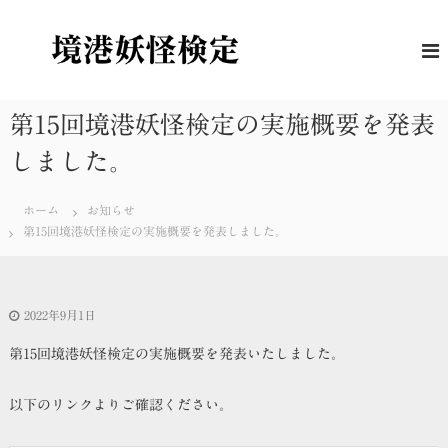
コ
ン
境
妖
怪
テ
港
に
ン
妖
つ
ツ
怪
い
へ
第15回境港妖怪検定の実施概要を発表
て
検
ス
の
定
しました。
キ
理
解
ッ
度
プ
を
ホーム
お知らせ
は
第15回境港妖怪検定の実施概要を発表しました。
か
る
公
式
2022年9月1日
検
定
第15回境港妖怪検定の実施概要を発表いたしました。
以下のリンクよりご確認ください。