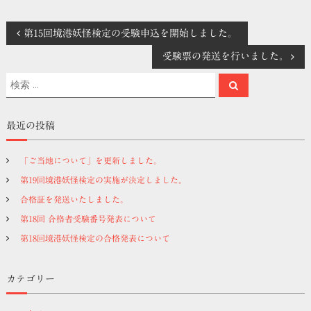
投
第15回境港妖怪検定の受験申込を開始しました。
受験票の発送を行いました。
稿
検
検
索
ナ
索
対
象
ビ
最近の投稿
:
ゲ
「ご当地について」を更新しました。
第19回境港妖怪検定の実施が決定しました。
ー
合格証を発送いたしました。
シ
第18回 合格者受験番号発表について
第18回境港妖怪検定の合格発表について
ョ
カテゴリー
ン