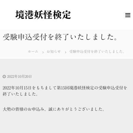
コ
ン
境
妖
怪
テ
港
に
ン
妖
つ
ツ
怪
い
へ
受験申込受付を終了いたしました。
て
検
ス
の
定
キ
理
ホーム
お知らせ
受験申込受付を終了いたしました。
解
ッ
度
プ
を
は
か
2022年10月20日
る
公
2022年10月15日をもちまして第15回境港妖怪検定の受験申込受付を
式
終了いたしました。
検
定
大勢の皆様のお申込み、誠にありがとうございました。