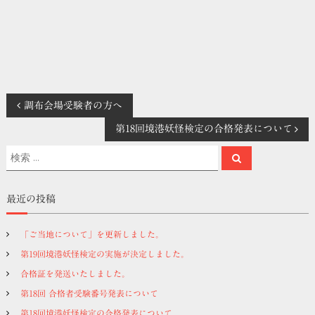
投
調布会場受験者の方へ
第18回境港妖怪検定の合格発表について
稿
検
検
索
ナ
索
対
象
ビ
最近の投稿
:
ゲ
「ご当地について」を更新しました。
第19回境港妖怪検定の実施が決定しました。
ー
合格証を発送いたしました。
シ
第18回 合格者受験番号発表について
第18回境港妖怪検定の合格発表について