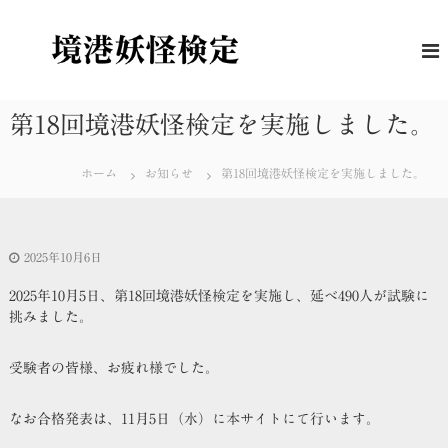
コ
ン
境
妖
怪
テ
港
に
ン
妖
つ
ツ
怪
い
へ
第18回境港妖怪検定を実施しました。
て
検
ス
の
定
キ
理
ホーム
お知らせ
第18回境港妖怪検定を実施しました。
解
ッ
度
プ
を
は
か
2025年10月6日
る
公
2025年10月5日、第18回境港妖怪検定を実施し、延べ
490
人が試験に
式
挑みました。
検
定
受験者の皆様、お疲れ様でした。
なお合格発表は、11月5日（水）に本サイトにて行います。