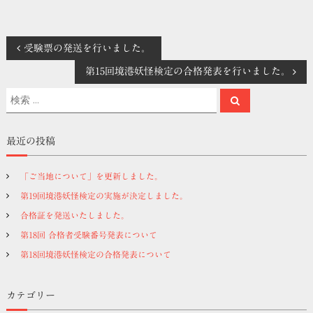
投
受験票の発送を行いました。
第15回境港妖怪検定の合格発表を行いました。
稿
検
検
索
ナ
索
対
象
ビ
最近の投稿
:
ゲ
「ご当地について」を更新しました。
第19回境港妖怪検定の実施が決定しました。
ー
合格証を発送いたしました。
シ
第18回 合格者受験番号発表について
第18回境港妖怪検定の合格発表について
ョ
カテゴリー
ン