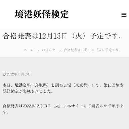
コ
ン
境
妖
怪
テ
港
に
ン
妖
つ
ツ
怪
い
へ
合格発表は12月13日（火）予定です。
て
検
ス
の
定
キ
理
ホーム
お知らせ
合格発表は12月13日（火）予定です。
解
ッ
度
プ
を
は
か
2022年11月13日
る
公
本日、境港会場（鳥取県）と調布会場（東京都）にて、第15回境港
式
妖怪検定が実施されました。
検
定
合格発表は2022年12月13日（火）に本サイトにて発表させて頂きま
す。