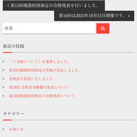
投
第15回境港妖怪検定の合格発表を行いました。
第16回は2023年10月15日開催です。
稿
検
検
索
ナ
索
対
象
ビ
最近の投稿
:
ゲ
「ご当地について」を更新しました。
第19回境港妖怪検定の実施が決定しました。
ー
合格証を発送いたしました。
シ
第18回 合格者受験番号発表について
第18回境港妖怪検定の合格発表について
ョ
カテゴリー
ン
お知らせ