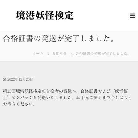
コ
ン
境
妖
怪
テ
港
に
ン
妖
つ
ツ
怪
い
へ
合格証書の発送が完了しました。
て
検
ス
の
定
キ
理
ホーム
お知らせ
合格証書の発送が完了しました。
解
ッ
度
プ
を
は
か
2022年12月20日
る
公
第15回境港妖怪検定の合格者の皆様へ、合格証書および“妖怪博
式
士”ピンバッジを発送いたしました。お手元に届くまで今しばらく
検
定
お待ちください。