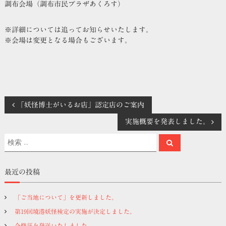
調布会場（調布市民プラザあくろす）
※詳細については追ってお知らせいたします。
※会場は変更となる場合もございます。
投
「妖怪博士がいるお店」認定店のご案内
実施概要を発表しました。
稿
検
検
索
ナ
索
対
象
ビ
最近の投稿
:
ゲ
「ご当地について」を更新しました。
第19回境港妖怪検定の実施が決定しました。
ー
合格証を発送いたしました。