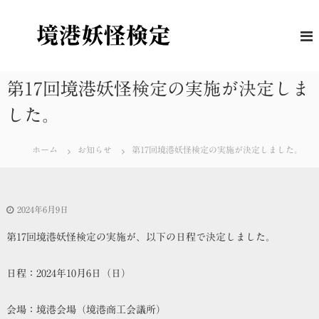
コ
ン
境
妖
怪
テ
港
に
ン
妖
つ
ツ
怪
い
へ
第17回境港妖怪検定の実施が決定しま
て
検
ス
の
定
した。
キ
理
解
ッ
度
プ
を
ホーム
お知らせ
第17回境港妖怪検定の実施が決定しました。
は
か
る
公
2024年6月9日
式
検
第17回境港妖怪検定の実施が、以下の日程で決定しました。
定
日程：2024年10月6日（日）
会場：境港会場（境港商工会議所）