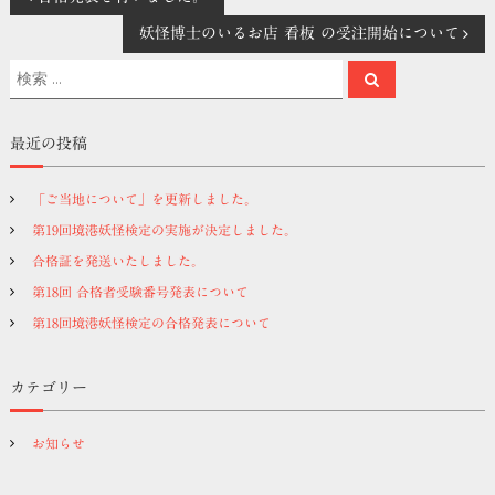
投
妖怪博士のいるお店 看板 の受注開始について
稿
検
検
索
ナ
索
対
象
ビ
最近の投稿
:
ゲ
「ご当地について」を更新しました。
第19回境港妖怪検定の実施が決定しました。
ー
合格証を発送いたしました。
シ
第18回 合格者受験番号発表について
第18回境港妖怪検定の合格発表について
ョ
カテゴリー
ン
お知らせ