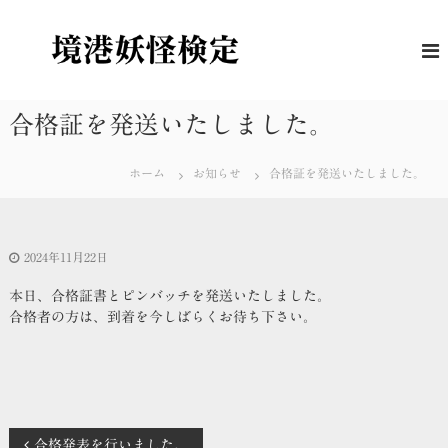
コ
ン
境
妖
怪
テ
港
に
ン
妖
つ
ツ
怪
い
へ
合格証を発送いたしました。
て
検
ス
の
定
キ
理
ホーム
お知らせ
合格証を発送いたしました。
解
ッ
度
プ
を
は
か
2024年11月22日
る
公
本日、合格証書とピンバッチを発送いたしました。
式
合格者の方は、到着を今しばらくお待ち下さい。
検
定
合格発表を行いました。