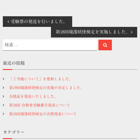
投
受験票の発送を行いました。
第18回境港妖怪検定を実施しました。
稿
検
検
索
ナ
索
対
象
ビ
最近の投稿
:
ゲ
「ご当地について」を更新しました。
第19回境港妖怪検定の実施が決定しました。
ー
合格証を発送いたしました。
シ
第18回 合格者受験番号発表について
第18回境港妖怪検定の合格発表について
ョ
カテゴリー
ン