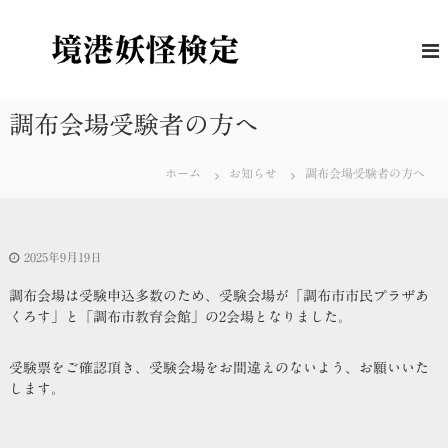
コ
ン
境
妖
怪
テ
港
に
ン
妖
つ
ツ
怪
い
へ
調布会場受験者の方へ
て
検
ス
の
定
キ
理
ホーム
お知らせ
調布会場受験者の方へ
解
ッ
度
プ
を
は
か
2025年9月19日
る
公
調布会場は受験申込多数のため、受験会場が「調布市市民プラザあ
式
くろす」と「調布市教育会館」の2会場となりました。
検
定
受験票をご確認頂き、受験会場をお間違えのないよう、お願いいた
します。